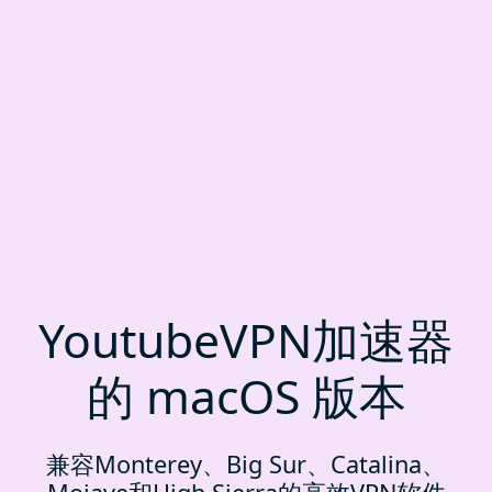
YoutubeVPN加速器
的 macOS 版本
兼容Monterey、Big Sur、Catalina、